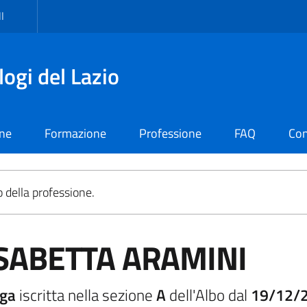
I
logi del Lazio
one
Formazione
Professione
FAQ
Con
o della professione.
SABETTA ARAMINI
oga
iscritta nella sezione
A
dell'Albo dal
19/12/