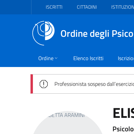
Vai al header
Vai al contenuto principale
Vai al footer
ISCRITTI
CITTADINI
ISTITUZION
Ordine degli Psico
Ordine
Elenco Iscritti
Iscrizi
Professionista sospeso dall’esercizi
ELI
Psicol