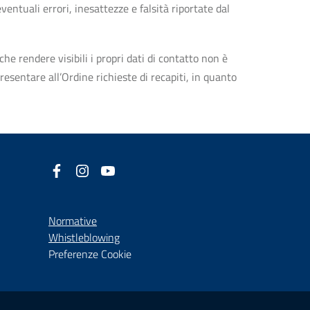
entuali errori, inesattezze e falsità riportate dal
che rendere visibili i propri dati di contatto non è
esentare all’Ordine richieste di recapiti, in quanto
Facebook
(nuova scheda - new tab)
Instagram
(nuova scheda - new tab)
YouTube
(nuova scheda - new tab)
Normative
(nuova scheda - new tab)
Whistleblowing
Preferenze Cookie