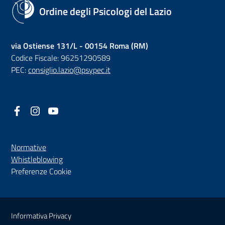
Ordine degli Psicologi del Lazio
via Ostiense 131/L - 00154 Roma (RM)
Codice Fiscale: 96251290589
PEC:
consiglio.lazio@psypec.it
Facebook
(nuova scheda - new tab)
Instagram
(nuova scheda - new tab)
YouTube
(nuova scheda - new tab)
Normative
(nuova scheda - new tab)
Whistleblowing
Preferenze Cookie
Sezione Link Utili
Informativa Privacy