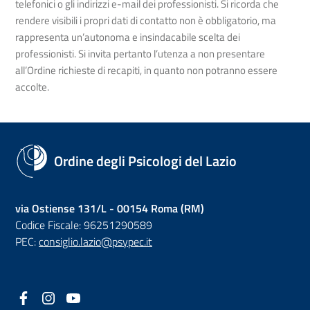
telefonici o gli indirizzi e-mail dei professionisti. Si ricorda che
rendere visibili i propri dati di contatto non è obbligatorio, ma
rappresenta un’autonoma e insindacabile scelta dei
professionisti. Si invita pertanto l’utenza a non presentare
all’Ordine richieste di recapiti, in quanto non potranno essere
accolte.
Ordine degli Psicologi del Lazio
via Ostiense 131/L - 00154 Roma (RM)
Codice Fiscale: 96251290589
PEC:
consiglio.lazio@psypec.it
Facebook
(nuova scheda - new tab)
Instagram
(nuova scheda - new tab)
YouTube
(nuova scheda - new tab)