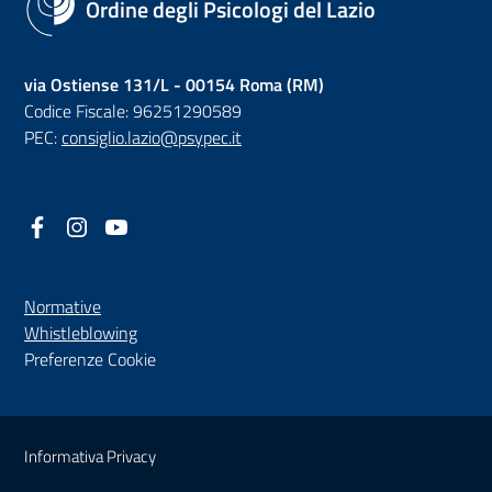
Ordine degli Psicologi del Lazio
via Ostiense 131/L - 00154 Roma (RM)
Codice Fiscale: 96251290589
PEC:
consiglio.lazio@psypec.it
Facebook
(nuova scheda - new tab)
Instagram
(nuova scheda - new tab)
YouTube
(nuova scheda - new tab)
Normative
(nuova scheda - new tab)
Whistleblowing
Preferenze Cookie
Sezione Link Utili
Informativa Privacy