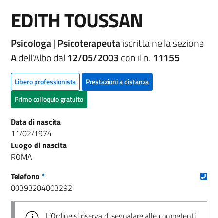
EDITH TOUSSAN
Psicologa | Psicoterapeuta
iscritta nella sezione
A
dell'Albo dal
12/05/2003
con il n.
11155
Libero professionista
Prestazioni a distanza
Primo colloquio gratuito
Data di nascita
11/02/1974
Luogo di nascita
ROMA
(nu
Telefono
*
00393204003292
L’Ordine si riserva di segnalare alle competenti