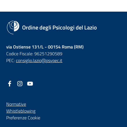
Ordine degli Psicologi del Lazio
via Ostiense 131/L - 00154 Roma (RM)
Codice Fiscale: 96251290589
PEC:
consiglio.lazio@psypec.it
Facebook
(nuova scheda - new tab)
Instagram
(nuova scheda - new tab)
YouTube
(nuova scheda - new tab)
Normative
(nuova scheda - new tab)
Whistleblowing
Preferenze Cookie