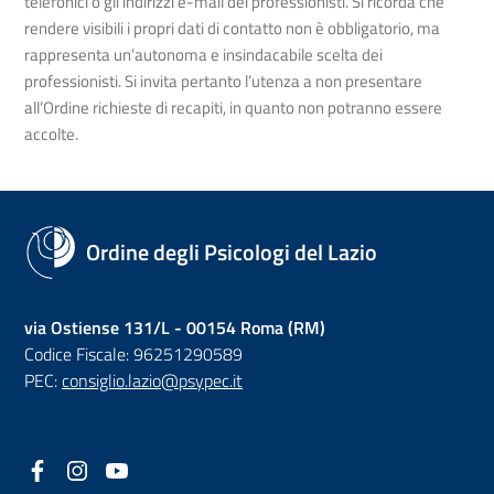
telefonici o gli indirizzi e-mail dei professionisti. Si ricorda che
rendere visibili i propri dati di contatto non è obbligatorio, ma
rappresenta un’autonoma e insindacabile scelta dei
professionisti. Si invita pertanto l’utenza a non presentare
all’Ordine richieste di recapiti, in quanto non potranno essere
accolte.
Ordine degli Psicologi del Lazio
via Ostiense 131/L - 00154 Roma (RM)
Codice Fiscale: 96251290589
PEC:
consiglio.lazio@psypec.it
Facebook
(nuova scheda - new tab)
Instagram
(nuova scheda - new tab)
YouTube
(nuova scheda - new tab)