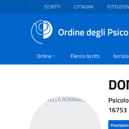
Vai al header
Vai al contenuto principale
Vai al footer
ISCRITTI
CITTADINI
ISTITUZION
Ordine degli Psico
Ordine
Elenco Iscritti
Iscrizi
DO
Psicolo
16753
Prestazion