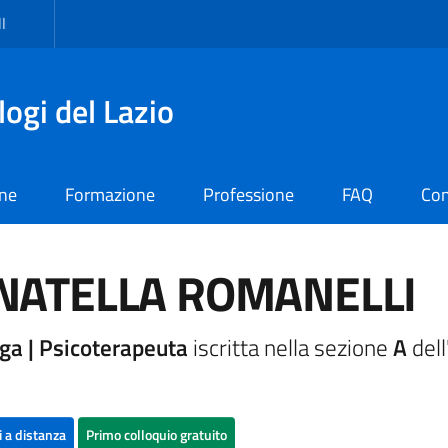
I
logi del Lazio
one
Formazione
Professione
FAQ
Con
NATELLA ROMANELLI
ga | Psicoterapeuta
iscritta nella sezione
A
dell
i a distanza
Primo colloquio gratuito