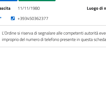
ascita
11/11/1980
Luogo di n
(nuova scheda - new tab)
*
+393450362377
L’Ordine si riserva di segnalare alle competenti autorità eve
improprio del numero di telefono presente in questa sched