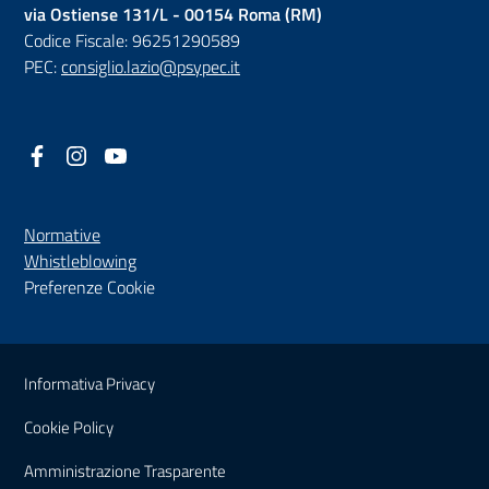
via Ostiense 131/L - 00154 Roma (RM)
Codice Fiscale: 96251290589
PEC:
consiglio.lazio@psypec.it
Facebook
(nuova scheda - new tab)
Instagram
(nuova scheda - new tab)
YouTube
(nuova scheda - new tab)
Normative
(nuova scheda - new tab)
Whistleblowing
Preferenze Cookie
Sezione Link Utili
Informativa Privacy
Cookie Policy
(nuova scheda - new tab)
Amministrazione Trasparente