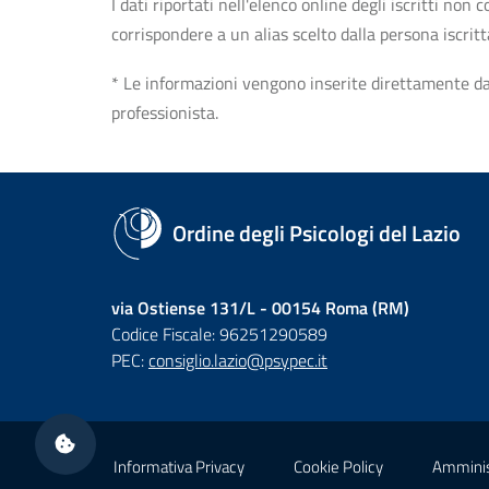
I dati riportati nell'elenco online degli iscritti no
corrispondere a un alias scelto dalla persona iscrit
* Le informazioni vengono inserite direttamente dal 
professionista.
Ordine degli Psicologi del Lazio
via Ostiense 131/L - 00154 Roma (RM)
Codice Fiscale: 96251290589
PEC:
consiglio.lazio@psypec.it
Sezione Link Utili
Informativa Privacy
Cookie Policy
Amminis