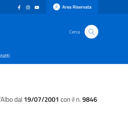
Facebook
(nuova scheda - new tab)
Instagram
(nuova scheda - new tab)
YouTube
(nuova scheda - new tab)
Area Riservata
Cerca
tatti
'Albo dal
19/07/2001
con il n.
9846