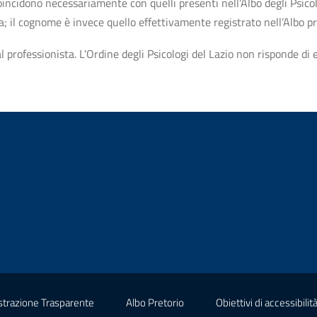
n coincidono necessariamente con quelli presenti nell’Albo degli Psico
ta; il cognome è invece quello effettivamente registrato nell’Albo p
professionista. L'Ordine degli Psicologi del Lazio non risponde di ev
(nuova scheda - new tab)
(nuova scheda - new tab)
trazione Trasparente
Albo Pretorio
Obiettivi di accessibilit