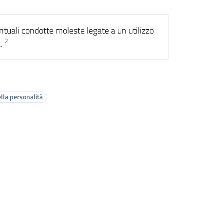
ntuali condotte moleste legate a un utilizzo
2
a.
lla personalità