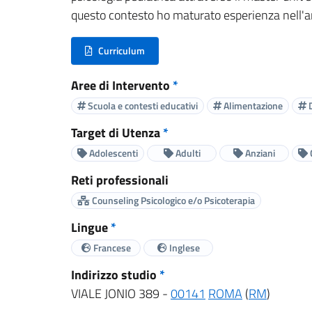
questo contesto ho maturato esperienza nell'amb
Curriculum
(nuova scheda - new tab)
Aree di Intervento
*
Scuola e contesti educativi
Alimentazione
D
Target di Utenza
*
Adolescenti
Adulti
Anziani
Reti professionali
Counseling Psicologico e/o Psicoterapia
Lingue
*
Francese
Inglese
Indirizzo studio
*
VIALE JONIO 389 -
00141
ROMA
(
RM
)