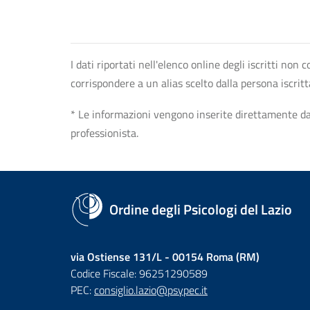
I dati riportati nell'elenco online degli iscritti no
corrispondere a un alias scelto dalla persona iscrit
* Le informazioni vengono inserite direttamente dal 
professionista.
Ordine degli Psicologi del Lazio
via Ostiense 131/L - 00154 Roma (RM)
Codice Fiscale: 96251290589
PEC:
consiglio.lazio@psypec.it