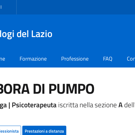
I
logi del Lazio
one
Formazione
Professione
FAQ
Con
BORA DI PUMPO
ga | Psicoterapeuta
iscritta nella sezione
A
dell
fessionista
Prestazioni a distanza