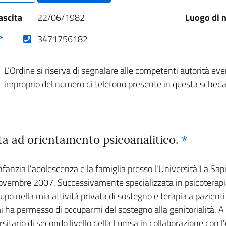
ascita
22/06/1982
Luogo di n
(nuova scheda - new tab)
*
3471756182
L’Ordine si riserva di segnalare alle competenti autorità eve
improprio del numero di telefono presente in questa sched
ta ad orientamento psicoanalitico.
*
'infanzia l'adolescenza e la famiglia presso l'Università La S
l novembre 2007. Successivamente specializzata in psicoterapi
po nella mia attività privata di sostegno e terapia a pazienti
 mi ha permesso di occuparmi del sostegno alla genitorialità. 
ersitario di secondo livello della Lumsa in collaborazione con