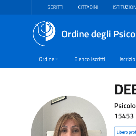
Vai al header
Vai al contenuto principale
Vai al footer
ISCRITTI
CITTADINI
ISTITUZION
Ordine degli Psico
Ordine
Elenco Iscritti
Iscrizi
DE
Psicolo
15453
Libero pro