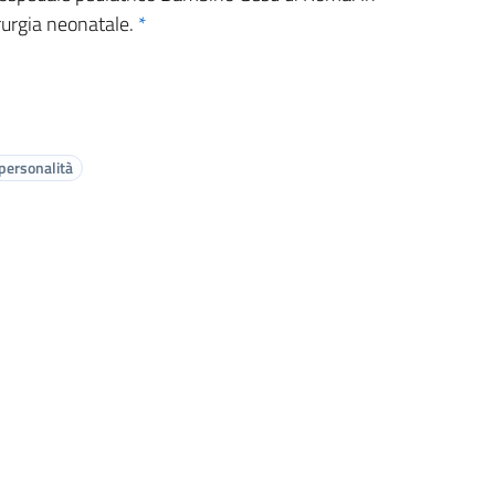
irurgia neonatale.
*
 personalità