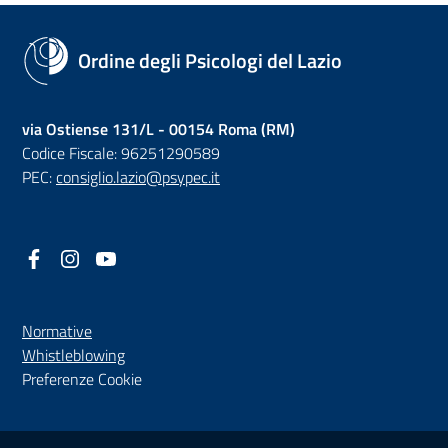
Ordine degli Psicologi del Lazio
via Ostiense 131/L - 00154 Roma (RM)
Codice Fiscale: 96251290589
PEC:
consiglio.lazio@psypec.it
Facebook
(nuova scheda - new tab)
Instagram
(nuova scheda - new tab)
YouTube
(nuova scheda - new tab)
Normative
(nuova scheda - new tab)
Whistleblowing
Preferenze Cookie
Sezione Link Utili