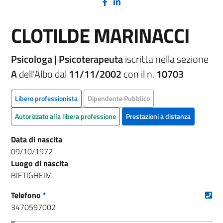
(nuova scheda - new tab)
(nuova scheda - new tab)
CLOTILDE MARINACCI
Psicologa | Psicoterapeuta
iscritta nella sezione
A
dell'Albo dal
11/11/2002
con il n.
10703
Libero professionista
Dipendente Pubblico
Autorizzato alla libera professione
Prestazioni a distanza
Data di nascita
09/10/1972
Luogo di nascita
BIETIGHEIM
(nu
Telefono
*
3470597002