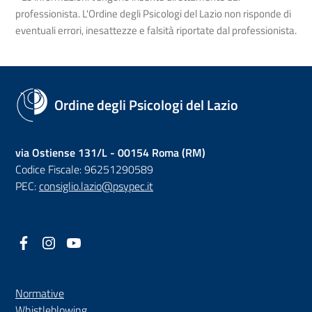
professionista. L'Ordine degli Psicologi del Lazio non risponde di
eventuali errori, inesattezze e falsità riportate dal professionista.
Ordine degli Psicologi del Lazio
via Ostiense 131/L - 00154 Roma (RM)
Codice Fiscale: 96251290589
PEC:
consiglio.lazio@psypec.it
Facebook
(nuova scheda - new tab)
Instagram
(nuova scheda - new tab)
YouTube
(nuova scheda - new tab)
Normative
(nuova scheda - new tab)
Whistleblowing