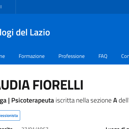
I
logi del Lazio
one
Formazione
Professione
FAQ
Con
UDIA FIORELLI
ga | Psicoterapeuta
iscritta nella sezione
A
dell
fessionista