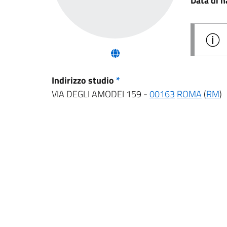
Data di n
(nuova scheda - new tab)
Indirizzo studio
*
VIA DEGLI AMODEI 159 -
00163
ROMA
(
RM
)