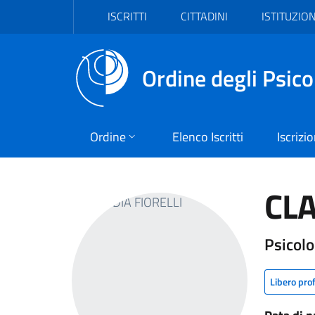
Vai al header
Vai al contenuto principale
Vai al footer
ISCRITTI
CITTADINI
ISTITUZION
Ordine degli Psico
Ordine
Elenco Iscritti
Iscrizi
CLA
Psicolo
Libero pro