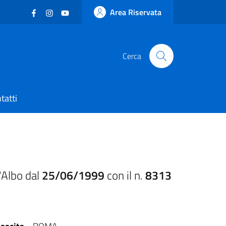
Facebook
(nuova scheda - new tab)
Instagram
(nuova scheda - new tab)
YouTube
(nuova scheda - new tab)
Area Riservata
Cerca
tatti
'Albo dal
25/06/1999
con il n.
8313