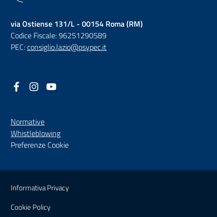
via Ostiense 131/L - 00154 Roma (RM)
Codice Fiscale: 96251290589
PEC:
consiglio.lazio@psypec.it
Facebook
(nuova scheda - new tab)
Instagram
(nuova scheda - new tab)
YouTube
(nuova scheda - new tab)
Normative
(nuova scheda - new tab)
Whistleblowing
Preferenze Cookie
Sezione Link Utili
Informativa Privacy
Cookie Policy