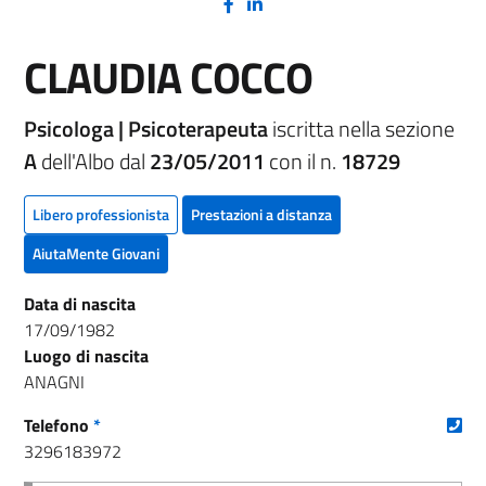
(nuova scheda - new tab)
(nuova scheda - new tab)
CLAUDIA COCCO
Psicologa | Psicoterapeuta
iscritta nella sezione
A
dell'Albo dal
23/05/2011
con il n.
18729
Libero professionista
Prestazioni a distanza
AiutaMente Giovani
Data di nascita
17/09/1982
Luogo di nascita
ANAGNI
(nu
Telefono
*
3296183972