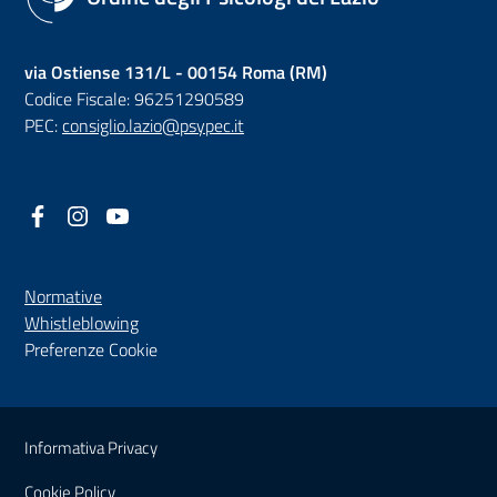
via Ostiense 131/L - 00154 Roma (RM)
Codice Fiscale: 96251290589
PEC:
consiglio.lazio@psypec.it
Facebook
(nuova scheda - new tab)
Instagram
(nuova scheda - new tab)
YouTube
(nuova scheda - new tab)
Normative
(nuova scheda - new tab)
Whistleblowing
Preferenze Cookie
Sezione Link Utili
Informativa Privacy
Cookie Policy