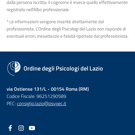
dalla persona iscritta; il cognome è invece quello effettivamente
registrato nell’Albo professionale.
* Le informazioni vengono inserite direttamente dal
professionista. L'Ordine degli Psicologi del Lazio non risponde di
eventuali errori, inesattezze e falsità riportate dal professionista.
Ordine degli Psicologi del Lazio
via Ostiense 131/L - 00154 Roma (RM)
Codice Fiscale: 96251290589
PEC:
consiglio.lazio@psypec.it
Facebook
(nuova scheda - new tab)
Instagram
(nuova scheda - new tab)
YouTube
(nuova scheda - new tab)