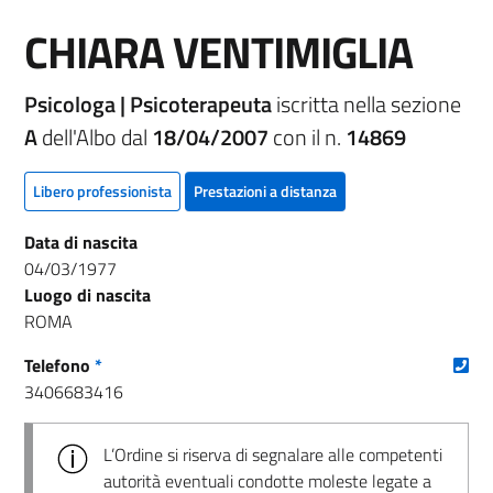
CHIARA VENTIMIGLIA
Psicologa | Psicoterapeuta
iscritta nella sezione
A
dell'Albo dal
18/04/2007
con il n.
14869
Libero professionista
Prestazioni a distanza
Data di nascita
04/03/1977
Luogo di nascita
ROMA
(nu
Telefono
*
3406683416
L’Ordine si riserva di segnalare alle competenti
autorità eventuali condotte moleste legate a