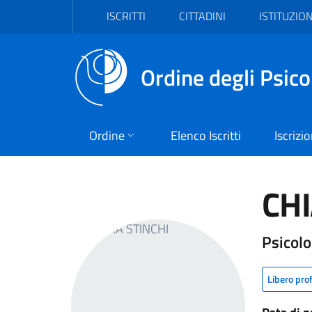
Vai al header
Vai al contenuto principale
Vai al footer
ISCRITTI
CITTADINI
ISTITUZION
Ordine degli Psico
Ordine
Elenco Iscritti
Iscrizi
CHI
Psicol
Libero pro