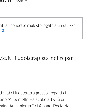
ascita
ROMA
ntuali condotte moleste legate a un utilizzo
2
a.
Me.F., Ludoterapista nei reparti
vità di ludoterapia presso i reparti di
rio “A. Gemelli”. Ha svolto attività di
Regina Apostolorum” di Albano, Pediatria