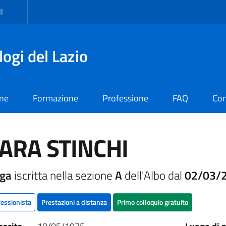
I
logi del Lazio
one
Formazione
Professione
FAQ
Con
ARA STINCHI
oga
iscritta nella sezione
A
dell'Albo dal
02/03/
fessionista
Prestazioni a distanza
Primo colloquio gratuito