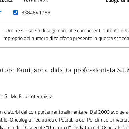
ascita
10/05/1975
Luogo di n
(nuova scheda - new tab)
*
3384641765
L’Ordine si riserva di segnalare alle competenti autorità eve
improprio del numero di telefono presente in questa sched
atore Familiare e didatta professionista S.I.
e S.I.Me.F. Ludoterapista.
n disturbi del comportamento alimentare. Dal 2000 svolge atti
ile, Oncologia Pediatrica e Pediatria del Policlinico Universita
diatrica dell’ Ospedale “Umberto I”, Pediatria dell’Ospedale “