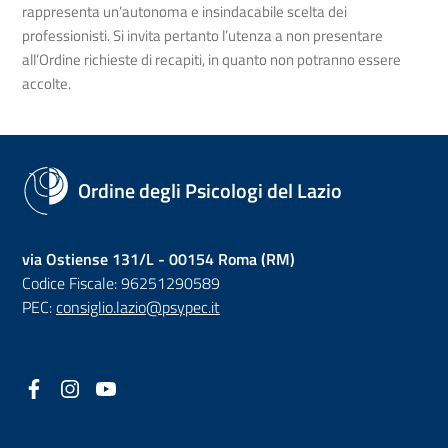
rappresenta un’autonoma e insindacabile scelta dei
professionisti. Si invita pertanto l’utenza a non presentare
all’Ordine richieste di recapiti, in quanto non potranno essere
accolte.
Ordine degli Psicologi del Lazio
via Ostiense 131/L - 00154 Roma (RM)
Codice Fiscale: 96251290589
PEC:
consiglio.lazio@psypec.it
Facebook
(nuova scheda - new tab)
Instagram
(nuova scheda - new tab)
YouTube
(nuova scheda - new tab)