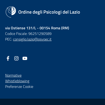
Ordine degli Psicologi del Lazio
via Ostiense 131/L - 00154 Roma (RM)
Codice Fiscale: 96251290589
PEC:
consiglio.lazio@psypec.it
Facebook
(nuova scheda - new tab)
Instagram
(nuova scheda - new tab)
YouTube
(nuova scheda - new tab)
Normative
(nuova scheda - new tab)
Whistleblowing
Preferenze Cookie
Sezione Link Utili