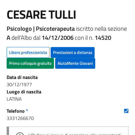
CESARE TULLI
Psicologo | Psicoterapeuta
iscritto nella sezione
A
dell'Albo dal
14/12/2006
con il n.
14520
Libero professionista
Prestazioni a distanza
Primo colloquio gratuito
AiutaMente Giovani
Data di nascita
30/12/1977
Luogo di nascita
LATINA
(nu
Telefono
*
3331266670