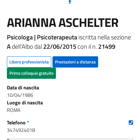
(nuova scheda - new tab)
ARIANNA ASCHELTER
Psicologa | Psicoterapeuta
iscritta nella sezione
A
dell'Albo dal
22/06/2015
con il n.
21499
Libero professionista
Prestazioni a distanza
Primo colloquio gratuito
Data di nascita
10/04/1986
Luogo di nascita
ROMA
(nu
Telefono
*
3474924018