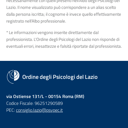
necessariamente con quelli presenti nell’Albo degli Psicologi del
Lazio. Il nome visualizzato può corrispondere a un alias scelto
dalla persona iscritta; il cognome è invece quello effettivamente
registrato nell’Albo professionale.
* Le informazioni vengono inserite direttamente dal
professionista. L'Ordine degli Psicologi del Lazio non risponde di
eventuali errori, inesattezze e falsità riportate dal professionista.
Ordine degli Psicologi del Lazio
via Ostiense 131/L - 00154 Roma (RM)
Codice Fiscale: 96251290589
PEC:
consiglio.lazio@psypec.it