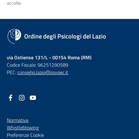
accolte.
Ordine degli Psicologi del Lazio
via Ostiense 131/L - 00154 Roma (RM)
Codice Fiscale: 96251290589
PEC:
consiglio.lazio@psypec.it
Facebook
(nuova scheda - new tab)
Instagram
(nuova scheda - new tab)
YouTube
(nuova scheda - new tab)
Normative
(nuova scheda - new tab)
Whistleblowing
Preferenze Cookie