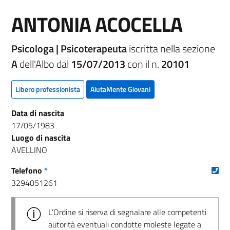
ANTONIA ACOCELLA
Psicologa | Psicoterapeuta
iscritta nella sezione
A
dell'Albo dal
15/07/2013
con il n.
20101
Libero professionista
AiutaMente Giovani
Data di nascita
17/05/1983
Luogo di nascita
AVELLINO
(nu
Telefono
*
3294051261
L’Ordine si riserva di segnalare alle competenti
autorità eventuali condotte moleste legate a