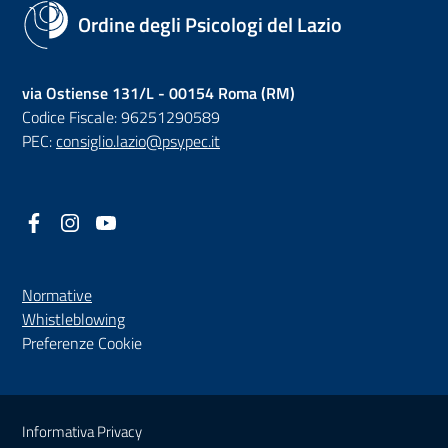
Ordine degli Psicologi del Lazio
via Ostiense 131/L - 00154 Roma (RM)
Codice Fiscale: 96251290589
PEC:
consiglio.lazio@psypec.it
Facebook
(nuova scheda - new tab)
Instagram
(nuova scheda - new tab)
YouTube
(nuova scheda - new tab)
Normative
(nuova scheda - new tab)
Whistleblowing
Preferenze Cookie
Sezione Link Utili
Informativa Privacy