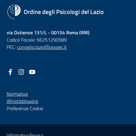
Ordine degli Psicologi del Lazio
via Ostiense 131/L - 00154 Roma (RM)
Codice Fiscale: 96251290589
PEC:
consiglio.lazio@psypec.it
Facebook
(nuova scheda - new tab)
Instagram
(nuova scheda - new tab)
YouTube
(nuova scheda - new tab)
Normative
(nuova scheda - new tab)
Whistleblowing
Preferenze Cookie
Sezione Link Utili
Informativa Privacy