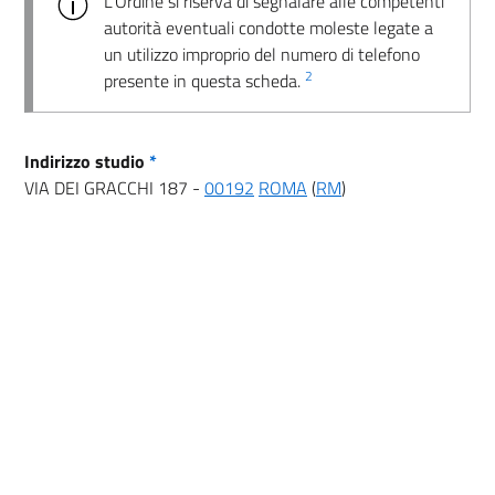
L’Ordine si riserva di segnalare alle competenti
autorità eventuali condotte moleste legate a
un utilizzo improprio del numero di telefono
2
presente in questa scheda.
Indirizzo studio
*
VIA DEI GRACCHI 187 -
00192
ROMA
(
RM
)