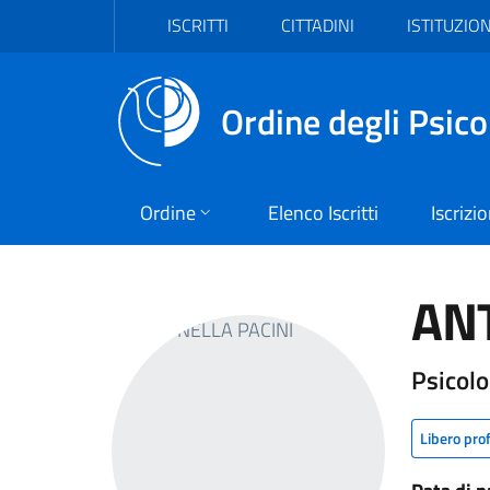
Vai al header
Vai al contenuto principale
Vai al footer
ISCRITTI
CITTADINI
ISTITUZION
Ordine degli Psico
Ordine
Elenco Iscritti
Iscrizi
AN
Psicolo
Libero pro