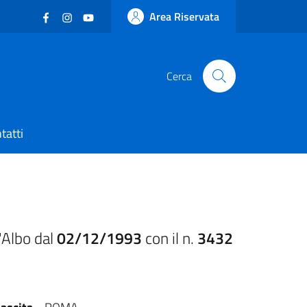
Facebook
(nuova scheda - new tab)
Instagram
(nuova scheda - new tab)
YouTube
(nuova scheda - new tab)
Area Riservata
Cerca
tatti
'Albo dal
02/12/1993
con il n.
3432