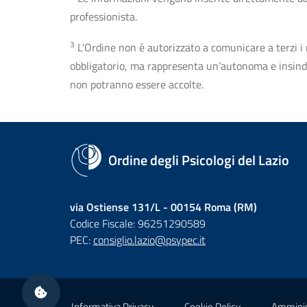
professionista.
3
L’Ordine non è autorizzato a comunicare a terzi i rec
obbligatorio, ma rappresenta un’autonoma e insindaca
non potranno essere accolte.
Ordine degli Psicologi del Lazio
via Ostiense 131/L - 00154 Roma (RM)
Codice Fiscale: 96251290589
PEC:
consiglio.lazio@psypec.it
Sezione Link Utili
Informativa Privacy
Cookie Policy
Amminis