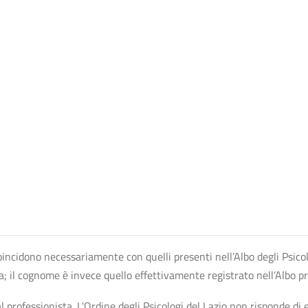
n coincidono necessariamente con quelli presenti nell’Albo degli Psico
ta; il cognome è invece quello effettivamente registrato nell’Albo p
professionista. L'Ordine degli Psicologi del Lazio non risponde di ev