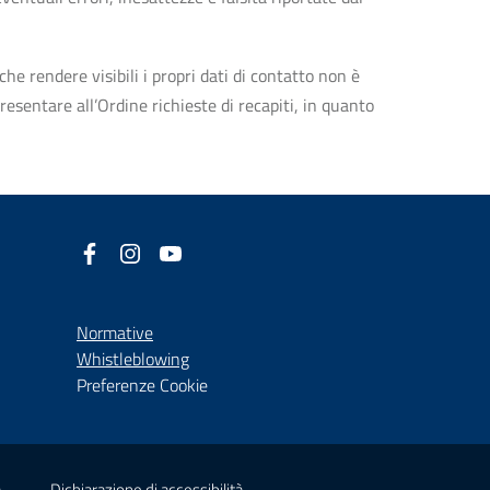
che rendere visibili i propri dati di contatto non è
esentare all’Ordine richieste di recapiti, in quanto
Facebook
(nuova scheda - new tab)
Instagram
(nuova scheda - new tab)
YouTube
(nuova scheda - new tab)
Normative
(nuova scheda - new tab)
Whistleblowing
Preferenze Cookie
(nuova scheda - new tab)
(nuova scheda - new tab)
à
Dichiarazione di accessibilità