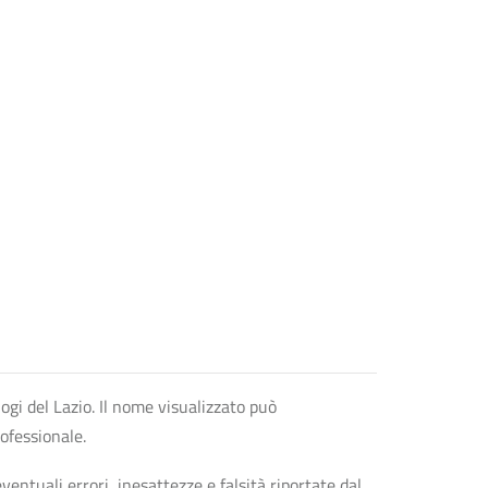
logi del Lazio. Il nome visualizzato può
rofessionale.
entuali errori, inesattezze e falsità riportate dal