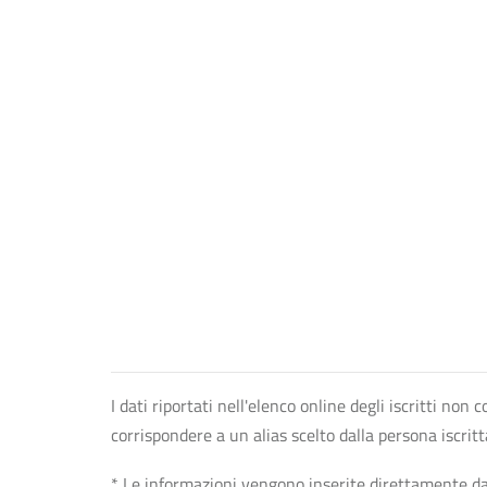
I dati riportati nell'elenco online degli iscritti no
corrispondere a un alias scelto dalla persona iscrit
* Le informazioni vengono inserite direttamente dal 