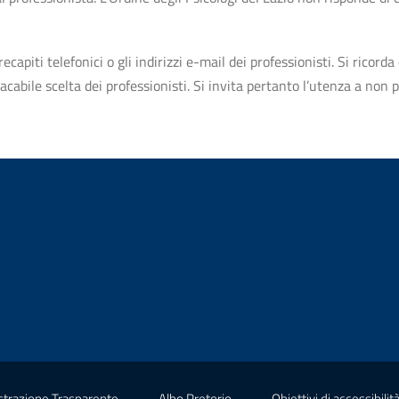
apiti telefonici o gli indirizzi e-mail dei professionisti. Si ricorda 
bile scelta dei professionisti. Si invita pertanto l’utenza a non pr
(nuova scheda - new tab)
(nuova scheda - new tab)
trazione Trasparente
Albo Pretorio
Obiettivi di accessibilit