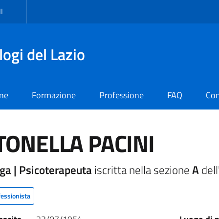
I
logi del Lazio
one
Formazione
Professione
FAQ
Con
TONELLA PACINI
ga | Psicoterapeuta
iscritta nella sezione
A
dell
fessionista