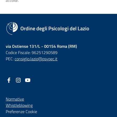
accolte.
Ordine degli Psicologi del Lazio
via Ostiense 131/L - 00154 Roma (RM)
Codice Fiscale: 96251290589
PEC:
consiglio.lazio@psypec.it
Facebook
(nuova scheda - new tab)
Instagram
(nuova scheda - new tab)
YouTube
(nuova scheda - new tab)
Normative
(nuova scheda - new tab)
Whistleblowing
Preferenze Cookie