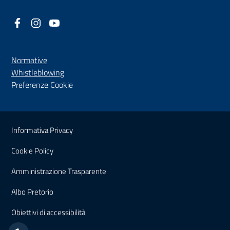
Facebook
(nuova scheda - new tab)
Instagram
(nuova scheda - new tab)
YouTube
(nuova scheda - new tab)
Normative
(nuova scheda - new tab)
Whistleblowing
Preferenze Cookie
Sezione Link Utili
Informativa Privacy
Cookie Policy
(nuova scheda - new tab)
Amministrazione Trasparente
(nuova scheda - new tab)
Albo Pretorio
(nuova scheda - new tab)
Obiettivi di accessibilità