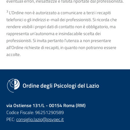
eventuali errori, inesattezze e falsità riportate dal professionista.
3
L’Ordine non è autorizzato a comunicare a terzi i recapiti
telefonici o gli indirizzi e-mail dei professionisti. Si ricorda che
rendere visibili i propri dati di contatto non è obbligatorio, ma
rappresenta un’autonoma e insindacabile scelta dei
professionisti. Si invita pertanto l’utenza a non presentare
all’Ordine richieste di recapiti, in quanto non potranno essere
accolte.
Ordine degli Psicologi del Lazio
via Ostiense 131/L - 00154 Roma (RM)
Codice Fiscale: 96251290589
PEC:
consiglio.lazio@psypec.it