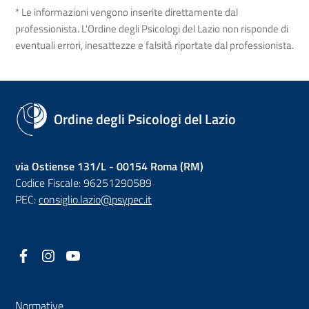
* Le informazioni vengono inserite direttamente dal
professionista. L'Ordine degli Psicologi del Lazio non risponde di
eventuali errori, inesattezze e falsità riportate dal professionista.
Ordine degli Psicologi del Lazio
via Ostiense 131/L - 00154 Roma (RM)
Codice Fiscale: 96251290589
PEC:
consiglio.lazio@psypec.it
Facebook
(nuova scheda - new tab)
Instagram
(nuova scheda - new tab)
YouTube
(nuova scheda - new tab)
Normative