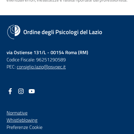
Ordine degli Psicologi del Lazio
via Ostiense 131/L - 00154 Roma (RM)
Codice Fiscale: 96251290589
PEC:
consiglio.lazio@psypec.it
Facebook
(nuova scheda - new tab)
Instagram
(nuova scheda - new tab)
YouTube
(nuova scheda - new tab)
Normative
(nuova scheda - new tab)
Whistleblowing
Preferenze Cookie