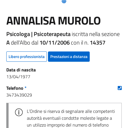
(nuova scheda - new tab)
ANNALISA MUROLO
Psicologa | Psicoterapeuta
iscritta nella sezione
A
dell'Albo dal
10/11/2006
con il n.
14357
Libero professionista
Prestazioni a distanza
Data di nascita
13/04/1977
(nu
Telefono
*
3473439029
L’Ordine si riserva di segnalare alle competenti
autorità eventuali condotte moleste legate a
un utilizzo improprio del numero di telefono