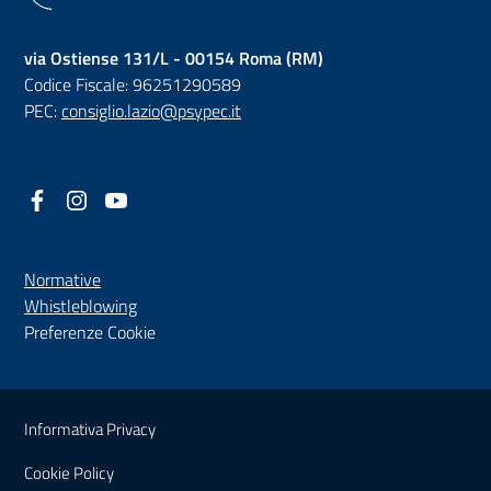
via Ostiense 131/L - 00154 Roma (RM)
Codice Fiscale: 96251290589
PEC:
consiglio.lazio@psypec.it
Facebook
(nuova scheda - new tab)
Instagram
(nuova scheda - new tab)
YouTube
(nuova scheda - new tab)
Normative
(nuova scheda - new tab)
Whistleblowing
Preferenze Cookie
Sezione Link Utili
Informativa Privacy
Cookie Policy