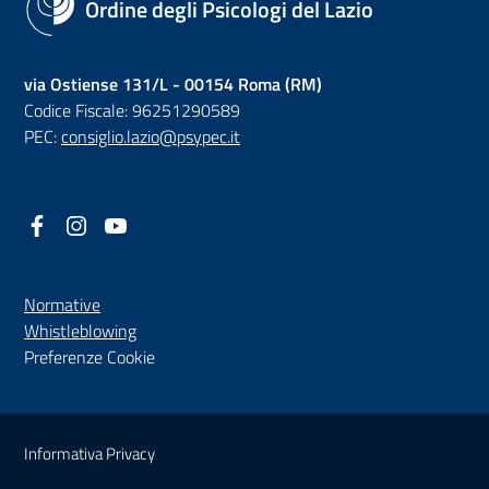
Ordine degli Psicologi del Lazio
via Ostiense 131/L - 00154 Roma (RM)
Codice Fiscale: 96251290589
PEC:
consiglio.lazio@psypec.it
Facebook
(nuova scheda - new tab)
Instagram
(nuova scheda - new tab)
YouTube
(nuova scheda - new tab)
Normative
(nuova scheda - new tab)
Whistleblowing
Preferenze Cookie
Sezione Link Utili
Informativa Privacy