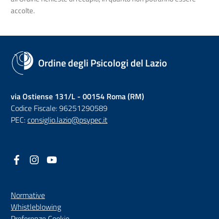
accolte.
Ordine degli Psicologi del Lazio
via Ostiense 131/L - 00154 Roma (RM)
Codice Fiscale: 96251290589
PEC:
consiglio.lazio@psypec.it
Facebook
(nuova scheda - new tab)
Instagram
(nuova scheda - new tab)
YouTube
(nuova scheda - new tab)
Normative
(nuova scheda - new tab)
Whistleblowing
Preferenze Cookie