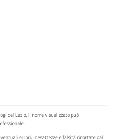
logi del Lazio. Il nome visualizzato può
rofessionale.
entuali errori, inesattezze e falsità riportate dal