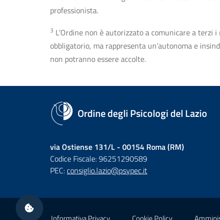
professionista.
3
L’Ordine non è autorizzato a comunicare a terzi i rec
obbligatorio, ma rappresenta un’autonoma e insindaca
non potranno essere accolte.
Ordine degli Psicologi del Lazio
via Ostiense 131/L - 00154 Roma (RM)
Codice Fiscale: 96251290589
PEC:
consiglio.lazio@psypec.it
Sezione Link Utili
Informativa Privacy
Cookie Policy
Amminis