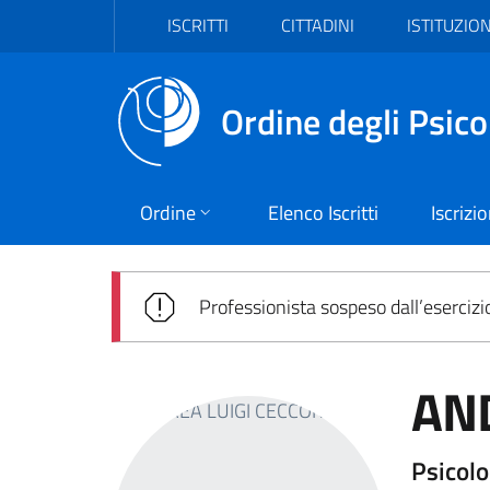
Vai al header
Vai al contenuto principale
Vai al footer
ISCRITTI
CITTADINI
ISTITUZION
Ordine degli Psico
Ordine
Elenco Iscritti
Iscrizi
Professionista sospeso dall’esercizi
AND
Psicolo