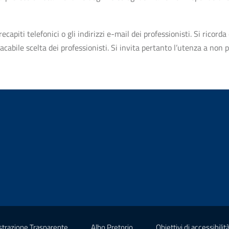
apiti telefonici o gli indirizzi e-mail dei professionisti. Si ricorda 
bile scelta dei professionisti. Si invita pertanto l’utenza a non pr
(nuova scheda - new tab)
(nuova scheda - new tab)
trazione Trasparente
Albo Pretorio
Obiettivi di accessibilit