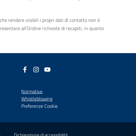
che rendere visibili i propri dati di contatto non è
esentare all’Ordine richieste di recapiti, in quanto
Facebook
(nuova scheda - new tab)
Instagram
(nuova scheda - new tab)
YouTube
(nuova scheda - new tab)
Normative
(nuova scheda - new tab)
Whistleblowing
Preferenze Cookie
(nuova scheda - new tab)
(nuova scheda - new tab)
à
Dichiarazione di accessibilità