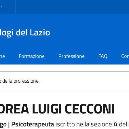
I
logi del Lazio
one
Formazione
Professione
FAQ
Con
o della professione.
REA LUIGI CECCONI
go | Psicoterapeuta
iscritto nella sezione
A
dell