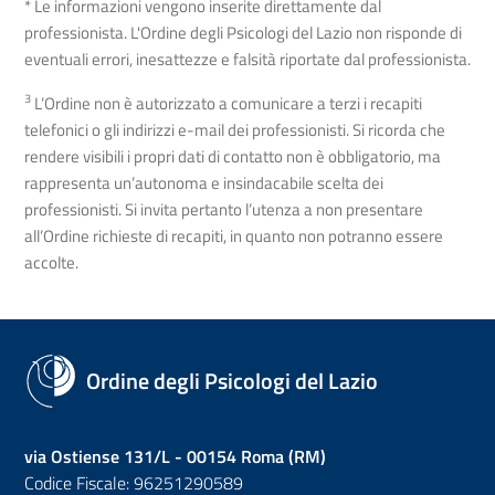
* Le informazioni vengono inserite direttamente dal
professionista. L'Ordine degli Psicologi del Lazio non risponde di
eventuali errori, inesattezze e falsità riportate dal professionista.
3
L’Ordine non è autorizzato a comunicare a terzi i recapiti
telefonici o gli indirizzi e-mail dei professionisti. Si ricorda che
rendere visibili i propri dati di contatto non è obbligatorio, ma
rappresenta un’autonoma e insindacabile scelta dei
professionisti. Si invita pertanto l’utenza a non presentare
all’Ordine richieste di recapiti, in quanto non potranno essere
accolte.
Ordine degli Psicologi del Lazio
via Ostiense 131/L - 00154 Roma (RM)
Codice Fiscale: 96251290589