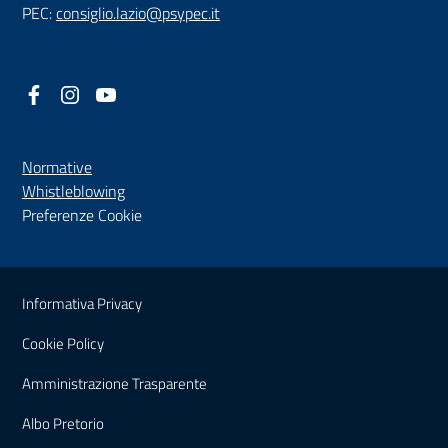
PEC:
consiglio.lazio@psypec.it
Facebook
(nuova scheda - new tab)
Instagram
(nuova scheda - new tab)
YouTube
(nuova scheda - new tab)
Normative
(nuova scheda - new tab)
Whistleblowing
Preferenze Cookie
Sezione Link Utili
Informativa Privacy
Cookie Policy
(nuova scheda - new tab)
Amministrazione Trasparente
(nuova scheda - new tab)
Albo Pretorio