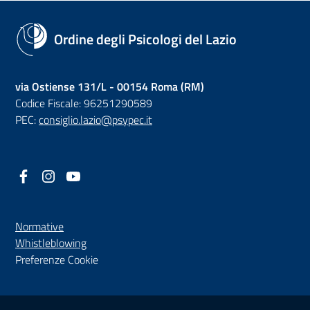
Ordine degli Psicologi del Lazio
via Ostiense 131/L - 00154 Roma (RM)
Codice Fiscale: 96251290589
PEC:
consiglio.lazio@psypec.it
Facebook
(nuova scheda - new tab)
Instagram
(nuova scheda - new tab)
YouTube
(nuova scheda - new tab)
Normative
(nuova scheda - new tab)
Whistleblowing
Preferenze Cookie
Sezione Link Utili