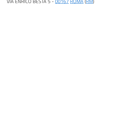
VIA ENRICO BESTA 5 -
00167
ROMA
(
RM
)