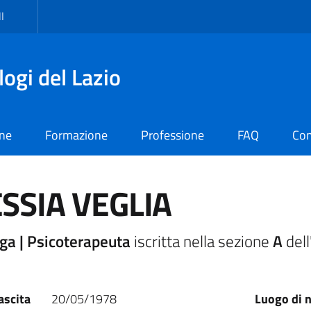
I
logi del Lazio
one
Formazione
Professione
FAQ
Con
SSIA VEGLIA
ga | Psicoterapeuta
iscritta nella sezione
A
dell
ascita
20/05/1978
Luogo di n