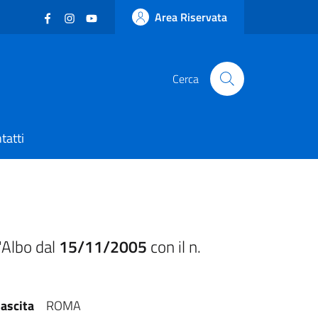
Facebook
(nuova scheda - new tab)
Instagram
(nuova scheda - new tab)
YouTube
(nuova scheda - new tab)
Area Riservata
Cerca
tatti
'Albo dal
15/11/2005
con il n.
ascita
ROMA