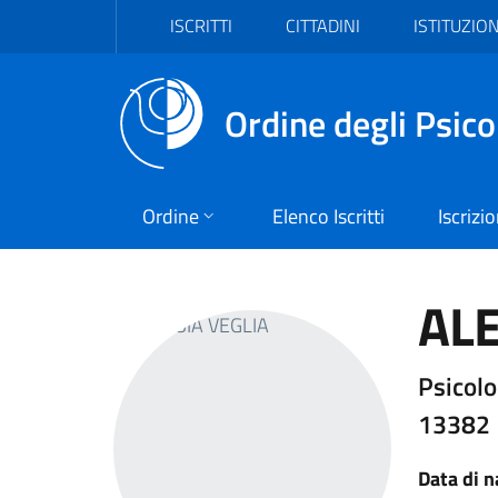
Vai al header
Vai al contenuto principale
Vai al footer
ISCRITTI
CITTADINI
ISTITUZION
Ordine degli Psico
Ordine
Elenco Iscritti
Iscrizi
ALE
Psicolo
13382
Data di n