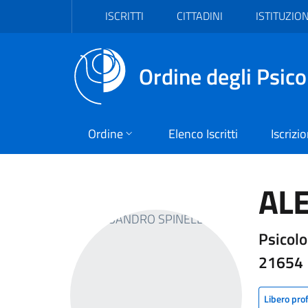
Vai al header
Vai al contenuto principale
Vai al footer
ISCRITTI
CITTADINI
ISTITUZION
Ordine degli Psico
Ordine
Elenco Iscritti
Iscrizi
AL
Psicolo
21654
Libero pro