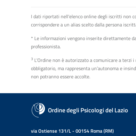
I dati riportati nell'elenco online degli iscritti no
corrispondere a un alias scelto dalla persona iscrit
* Le informazioni vengono inserite direttamente dal 
professionista.
3
L’Ordine non è autorizzato a comunicare a terzi i rec
obbligatorio, ma rappresenta un’autonoma e insindaca
non potranno essere accolte.
Ordine degli Psicologi del Lazio
via Ostiense 131/L - 00154 Roma (RM)