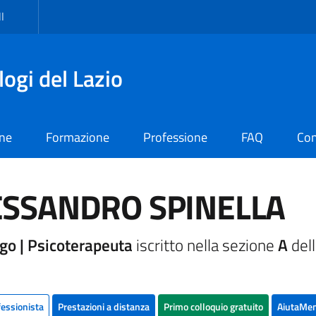
I
logi del Lazio
one
Formazione
Professione
FAQ
Con
ESSANDRO SPINELLA
go | Psicoterapeuta
iscritto nella sezione
A
dell
fessionista
Prestazioni a distanza
Primo colloquio gratuito
AiutaMen