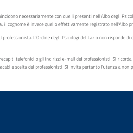
n coincidono necessariamente con quelli presenti nell’Albo degli Psico
ta; il cognome è invece quello effettivamente registrato nell’Albo p
professionista. L'Ordine degli Psicologi del Lazio non risponde di ev
apiti telefonici o gli indirizzi e-mail dei professionisti. Si ricorda 
bile scelta dei professionisti. Si invita pertanto l’utenza a non pr