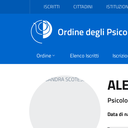
Vai al header
Vai al contenuto principale
Vai al footer
ISCRITTI
CITTADINI
ISTITUZION
Ordine degli Psico
Ordine
Elenco Iscritti
Iscrizi
AL
Psicolo
Data di n