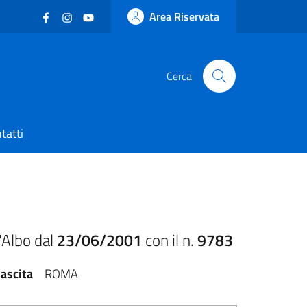
Facebook
(nuova scheda - new tab)
Instagram
(nuova scheda - new tab)
YouTube
(nuova scheda - new tab)
Area Riservata
Cerca
tatti
'Albo dal
23/06/2001
con il n.
9783
ascita
ROMA