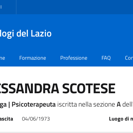
I
logi del Lazio
one
Formazione
Professione
FAQ
Con
ESSANDRA SCOTESE
ga | Psicoterapeuta
iscritta nella sezione
A
dell
ascita
04/06/1973
Luogo di n