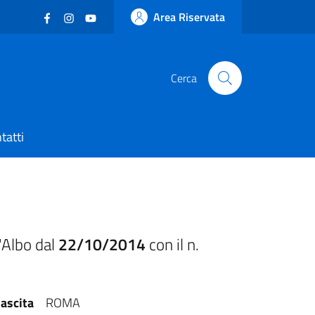
Facebook
(nuova scheda - new tab)
Instagram
(nuova scheda - new tab)
YouTube
(nuova scheda - new tab)
Area Riservata
Cerca
tatti
'Albo dal
22/10/2014
con il n.
ascita
ROMA