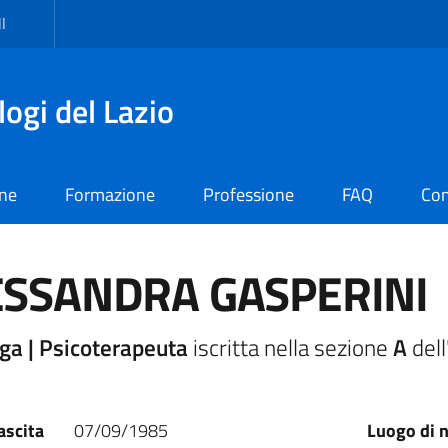
I
logi del Lazio
one
Formazione
Professione
FAQ
Con
ESSANDRA GASPERINI
ga | Psicoterapeuta
iscritta nella sezione
A
dell
ascita
07/09/1985
Luogo di n