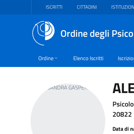
Vai al header
Vai al contenuto principale
Vai al footer
ISCRITTI
CITTADINI
ISTITUZION
Ordine degli Psico
Ordine
Elenco Iscritti
Iscrizi
AL
Psicolo
20822
Data di n