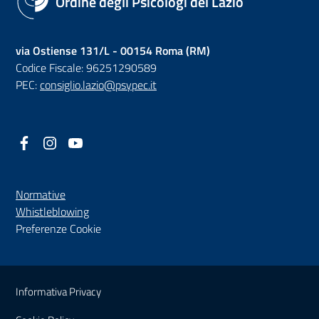
Ordine degli Psicologi del Lazio
via Ostiense 131/L - 00154 Roma (RM)
Codice Fiscale: 96251290589
PEC:
consiglio.lazio@psypec.it
Facebook
(nuova scheda - new tab)
Instagram
(nuova scheda - new tab)
YouTube
(nuova scheda - new tab)
Normative
(nuova scheda - new tab)
Whistleblowing
Preferenze Cookie
Sezione Link Utili
Informativa Privacy