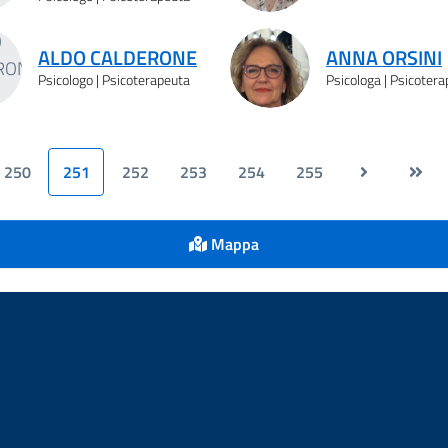
ALDO CALDERONE
ANNA ORSINI
Psicologo | Psicoterapeuta
Psicologa | Psicoter
250
251
252
253
254
255
Mappa