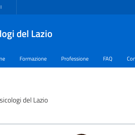
I
logi del Lazio
one
Formazione
Professione
FAQ
Con
Psicologi del Lazio