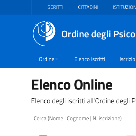
Vai al header
Vai al contenuto principale
Vai al footer
ISCRITTI
CITTADINI
ISTITUZION
Ordine degli Psico
Ordine
Elenco Iscritti
Iscrizi
Elenco Online
Elenco degli iscritti all'Ordine degli 
Cerca (Nome | Cognome | N. iscrizione)
Risultati ricerca