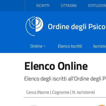
Vai al header
Vai al contenuto principale
Vai al footer
ISCRITTI
CITTADINI
ISTITUZION
Ordine degli Psico
Ordine
Elenco Iscritti
Iscrizi
Elenco Online
Elenco degli iscritti all'Ordine degli 
Cerca (Nome | Cognome | N. iscrizione)
Risultati ricerca