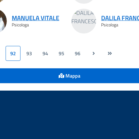
MANUELA VITALE
DALILA FRAN
Psicologa
Psicologa
92
93
94
95
96
Mappa