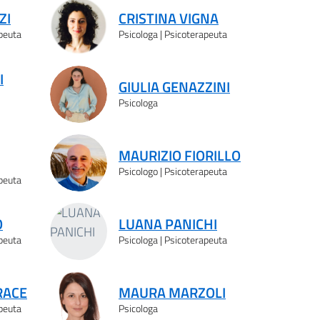
ZI
CRISTINA VIGNA
apeuta
Psicologa | Psicoterapeuta
I
GIULIA GENAZZINI
Psicologa
MAURIZIO FIORILLO
Psicologo | Psicoterapeuta
apeuta
O
LUANA PANICHI
apeuta
Psicologa | Psicoterapeuta
RACE
MAURA MARZOLI
apeuta
Psicologa