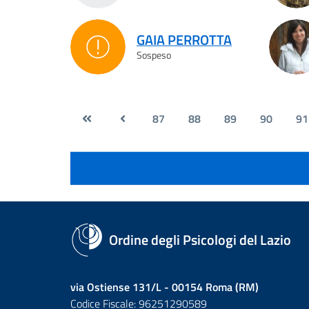
GAIA PERROTTA
Sospeso
Sospeso
87
88
89
90
91
Ordine degli Psicologi del Lazio
via Ostiense 131/L - 00154 Roma (RM)
Codice Fiscale: 96251290589