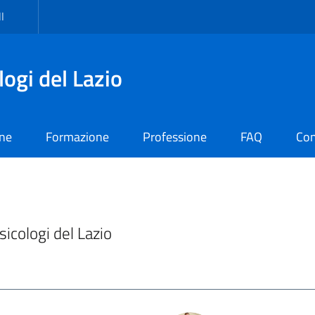
I
logi del Lazio
one
Formazione
Professione
FAQ
Con
Psicologi del Lazio