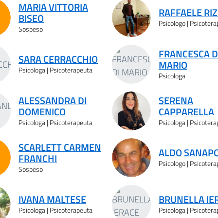
MARIA VITTORIA
RAFFAELE RIZ
BISEO
speso
Psicologo | Psicoter
Sospeso
FRANCESCA D
SARA CERRACCHIO
MARIO
Psicologa | Psicoterapeuta
Psicologa
ALESSANDRA DI
SERENA
DOMENICO
CAPPARELLA
Psicologa | Psicoterapeuta
Psicologa | Psicoter
SCARLETT CARMEN
ALDO SANAP
FRANCHI
speso
Psicologo | Psicoter
Sospeso
IVANA MALTESE
BRUNELLA IE
Psicologa | Psicoterapeuta
Psicologa | Psicoter