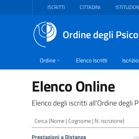
Vai al header
Vai al contenuto principale
Vai al footer
ISCRITTI
CITTADINI
ISTITUZION
Ordine degli Psico
Ordine
Elenco Iscritti
Iscrizi
Elenco Online
Elenco degli iscritti all'Ordine degli 
Cerca (Nome | Cognome | N. iscrizione)
Prestazioni a Distanza