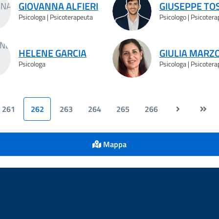
GIOVANNA ALFIERI
GIUSEPPE TO
Psicologa | Psicoterapeuta
Psicologo | Psicoter
HELENE GARCIA
GIULIA MARZ
Psicologa
Psicologa | Psicoter
261
262
263
264
265
266
Mappa