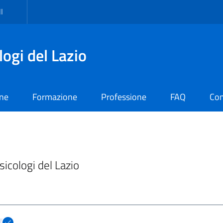
I
logi del Lazio
one
Formazione
Professione
FAQ
Con
Psicologi del Lazio