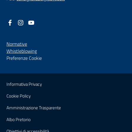
Facebook
(nuova scheda - new tab)
Instagram
(nuova scheda - new tab)
YouTube
(nuova scheda - new tab)
Normative
(nuova scheda - new tab)
Whistleblowing
Preferenze Cookie
Sezione Link Utili
Informativa Privacy
Cookie Policy
(nuova scheda - new tab)
Amministrazione Trasparente
(nuova scheda - new tab)
Albo Pretorio
(nuova scheda - new tab)
Obiettivi di accessibilità