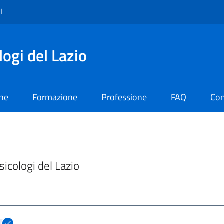
I
logi del Lazio
one
Formazione
Professione
FAQ
Con
Psicologi del Lazio