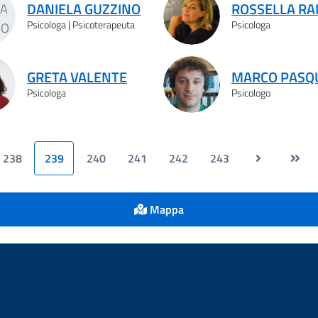
DANIELA GUZZINO
ROSSELLA RA
Psicologa | Psicoterapeuta
Psicologa
GRETA VALENTE
MARCO PASQ
Psicologa
Psicologo
238
239
240
241
242
243
Mappa