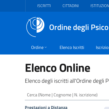
Vai al header
Vai al contenuto principale
Vai al footer
ISCRITTI
CITTADINI
ISTITUZION
Ordine degli Psico
Ordine
Elenco Iscritti
Iscrizi
Elenco Online
Elenco degli iscritti all'Ordine degli 
Cerca (Nome | Cognome | N. iscrizione)
Prestazioni a Distanza