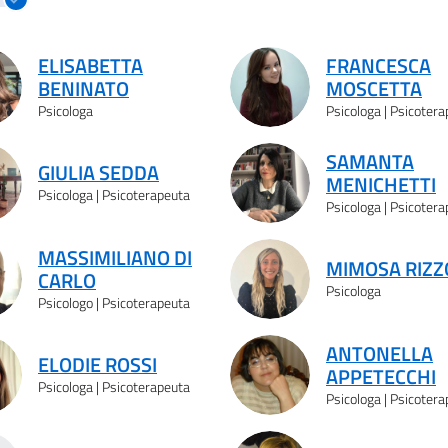
ELISABETTA
FRANCESCA
BENINATO
MOSCETTA
Psicologa
Psicologa | Psicoter
SAMANTA
GIULIA SEDDA
MENICHETTI
Psicologa | Psicoterapeuta
Psicologa | Psicoter
MASSIMILIANO DI
MIMOSA RIZZ
CARLO
Psicologa
Psicologo | Psicoterapeuta
ANTONELLA
ELODIE ROSSI
APPETECCHI
Psicologa | Psicoterapeuta
Psicologa | Psicoter