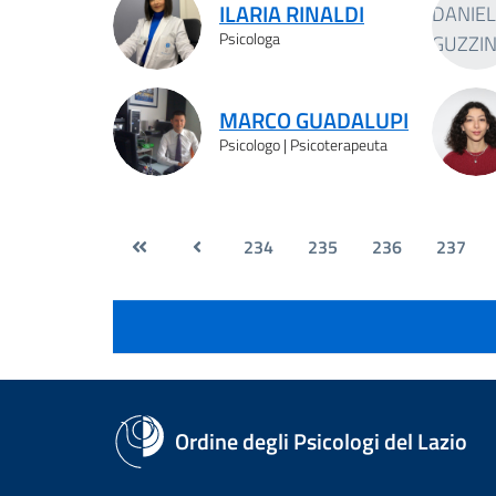
ILARIA RINALDI
Psicologa
MARCO GUADALUPI
Psicologo | Psicoterapeuta
234
235
236
237
Ordine degli Psicologi del Lazio