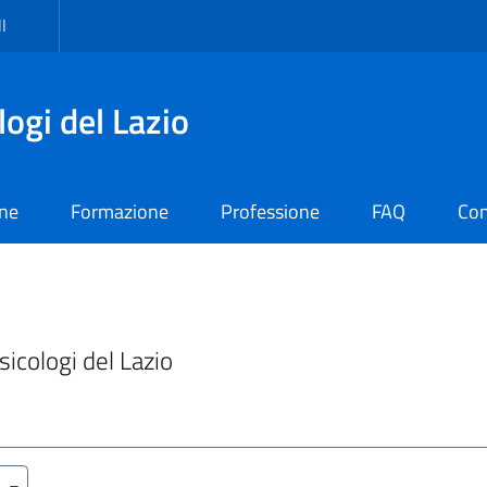
I
logi del Lazio
one
Formazione
Professione
FAQ
Con
Psicologi del Lazio