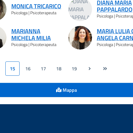
DIANA MARIA
MONICA TRICARICO
PAPPALARDO
Psicologa | Psicoterapeuta
Psicologa | Psicoter
MARIANNA
MARIA LULIA 
MICHELA MILIA
ANGELA CARN
Psicologa | Psicoterapeuta
Psicologa | Psicoter
15
16
17
18
19
Mappa