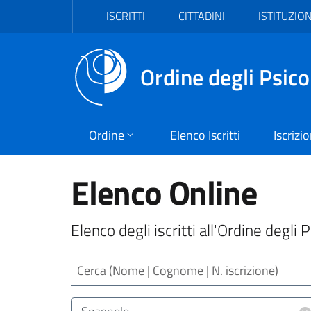
Vai al header
Vai al contenuto principale
Vai al footer
ISCRITTI
CITTADINI
ISTITUZION
Ordine degli Psico
Ordine
Elenco Iscritti
Iscrizi
Elenco Online
Elenco degli iscritti all'Ordine degli 
Cerca (Nome | Cognome | N. iscrizione)
Lingua