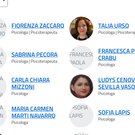
FIORENZA ZACCARO
TALIA URSO
Psicologa | Psicoterapeuta
Psicologa | Psicoter
FRANCESCA 
SABRINA PECORA
CRABU
Psicologa | Psicoterapeuta
Psicologa
CARLA CHIARA
LUDYS CENOV
MIZZONI
SEVILLA VAS
Psicologa
Psicologa
MARIA CARMEN
SOFIA LAPIS
MARTI NAVARRO
Psicologa
Psicologa