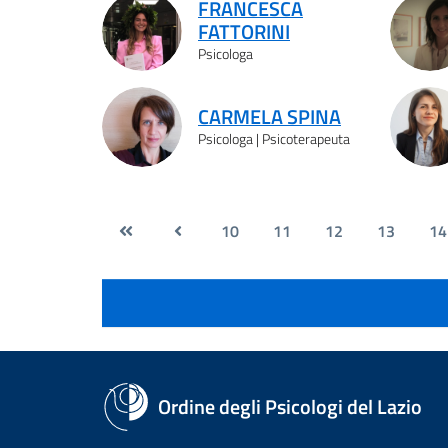
FRANCESCA
FATTORINI
Psicologa
CARMELA SPINA
Psicologa | Psicoterapeuta
10
11
12
13
14
Ordine degli Psicologi del Lazio