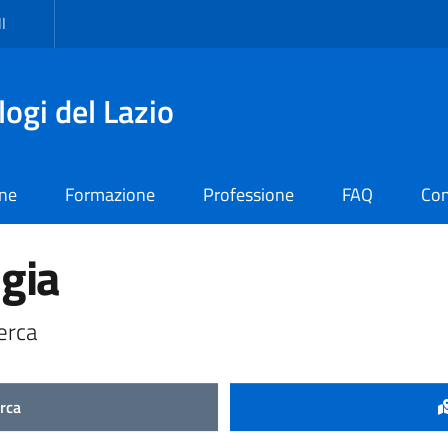
I
logi del Lazio
one
Formazione
Professione
FAQ
Con
gia
erca
erca