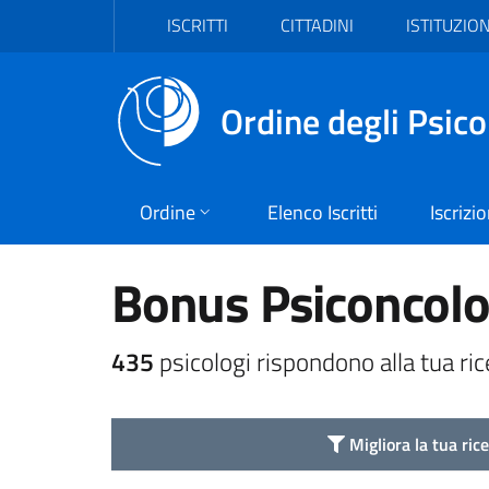
Vai al header
Vai al contenuto principale
Vai al footer
ISCRITTI
CITTADINI
ISTITUZION
Ordine degli Psico
Ordine
Elenco Iscritti
Iscrizi
Bonus Psiconcolo
435
psicologi rispondono alla tua ric
Migliora la tua ric