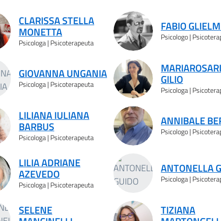
vati
CLARISSA STELLA
FABIO GLIELM
MONETTA
Psicologo | Psicoter
Psicologa | Psicoterapeuta
MARIAROSAR
GIOVANNA UNGANIA
GILIO
Psicologa | Psicoterapeuta
Psicologa | Psicoter
LILIANA IULIANA
ANNIBALE BE
BARBUS
Psicologo | Psicoter
Psicologa | Psicoterapeuta
LILIA ADRIANE
ANTONELLA 
AZEVEDO
Psicologa | Psicoter
Psicologa | Psicoterapeuta
SELENE
TIZIANA