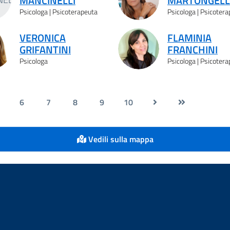
MANCINELLI
MARTONGELL
Psicologa | Psicoterapeuta
Psicologa | Psicoter
VERONICA
FLAMINIA
GRIFANTINI
FRANCHINI
Psicologa
Psicologa | Psicoter
6
7
8
9
10
Vedili sulla mappa