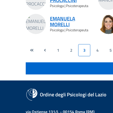
PROCACCINI
Psicologa | Psicoterapeuta
EMANUELA
MORELLI
Psicologa | Psicoterapeuta
1
2
3
4
5
Ordine degli Psicologi del Lazio
via Ostiense 131/L - 00154 Roma (RM)