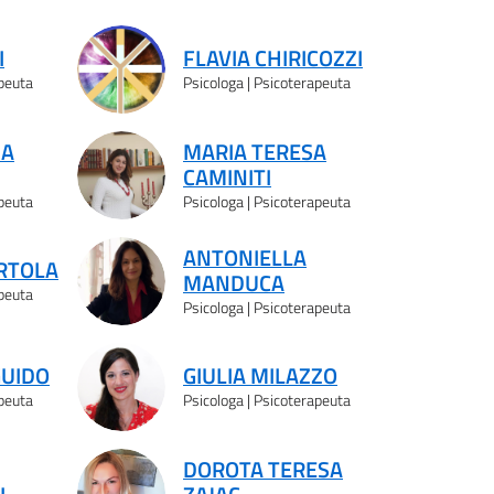
I
FLAVIA CHIRICOZZI
apeuta
Psicologa | Psicoterapeuta
IA
MARIA TERESA
CAMINITI
apeuta
Psicologa | Psicoterapeuta
ANTONIELLA
RTOLA
MANDUCA
apeuta
Psicologa | Psicoterapeuta
GUIDO
GIULIA MILAZZO
apeuta
Psicologa | Psicoterapeuta
DOROTA TERESA