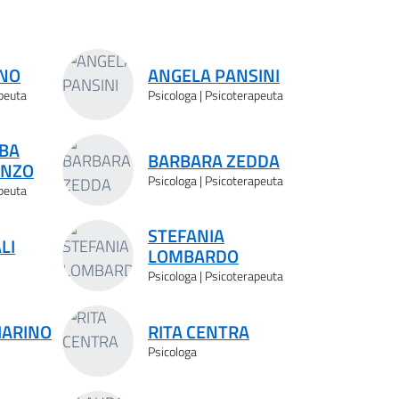
ANO
ANGELA PANSINI
apeuta
Psicologa | Psicoterapeuta
BA
BARBARA ZEDDA
ENZO
Psicologa | Psicoterapeuta
apeuta
STEFANIA
LI
LOMBARDO
Psicologa | Psicoterapeuta
IARINO
RITA CENTRA
Psicologa