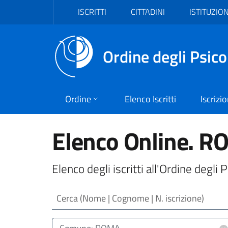
Vai al header
Vai al contenuto principale
Vai al footer
ISCRITTI
CITTADINI
ISTITUZION
Ordine degli Psico
Ordine
Elenco Iscritti
Iscrizi
Elenco Online. 
Elenco degli iscritti all'Ordine deg
Cerca (Nome | Cognome | N. iscrizione)
Luogo (CAP | Comune | Provincia)