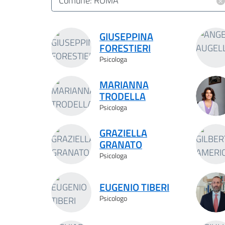
×
Comune: ROMA
Risultati ricerca
GIUSEPPINA
FORESTIERI
Psicologa
MARIANNA
TRODELLA
Psicologa
GRAZIELLA
GRANATO
Psicologa
EUGENIO TIBERI
Psicologo