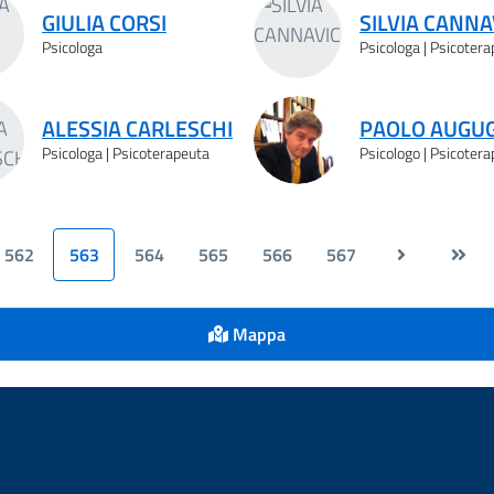
GIULIA CORSI
SILVIA CANNA
Psicologa
Psicologa | Psicoter
ALESSIA CARLESCHI
PAOLO AUGU
Psicologa | Psicoterapeuta
Psicologo | Psicoter
562
563
564
565
566
567
Mappa