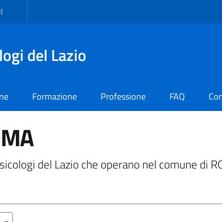
I
logi del Lazio
one
Formazione
Professione
FAQ
Con
ROMA
li Psicologi del Lazio che operano nel comune di