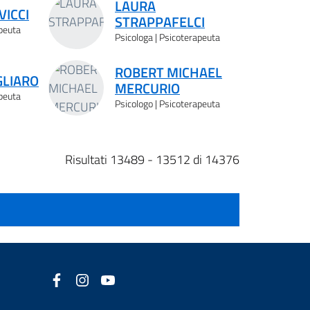
LAURA
VICCI
STRAPPAFELCI
apeuta
Psicologa | Psicoterapeuta
ROBERT MICHAEL
GLIARO
MERCURIO
apeuta
Psicologo | Psicoterapeuta
Risultati 13489 - 13512 di 14376
Facebook
(nuova scheda - new tab)
Instagram
(nuova scheda - new tab)
YouTube
(nuova scheda - new tab)