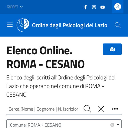
Vai al header
Vai al contenuto principale
Vai al footer
Facebook
(nuova scheda - new
Instagram
(nuova scheda -
YouTube
(nuova sche
TARGET
Ordine degli Psicologi del Lazio
Menu
Elenco Online.
ROMA - CESANO
Elenco degli iscritti all'Ordine degli Psicologi del
Lazio che operano nel comune di ROMA -
CESANO
Cerca (Nome | Cognome | N. iscrizione)
Cerca
Pulisci
Filtro
Luogo (CAP | Comune | Provincia)
×
Comune: ROMA - CESANO