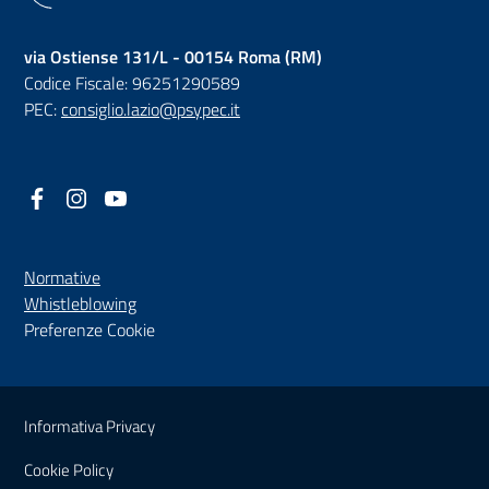
via Ostiense 131/L - 00154 Roma (RM)
Codice Fiscale: 96251290589
PEC:
consiglio.lazio@psypec.it
Facebook
(nuova scheda - new tab)
Instagram
(nuova scheda - new tab)
YouTube
(nuova scheda - new tab)
Normative
(nuova scheda - new tab)
Whistleblowing
Preferenze Cookie
Sezione Link Utili
Informativa Privacy
Cookie Policy