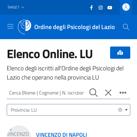
Vai al header
Vai al contenuto principale
Vai al footer
Facebook
(nuova scheda - new
Instagram
(nuova scheda -
YouTube
(nuova sche
TARGET
Ordine degli Psicologi del Lazio
Menu
Elenco Online. LU
Elenco degli iscritti all'Ordine degli Psicologi del
Lazio che operano nella provincia LU
Cerca (Nome | Cognome | N. iscrizione)
Cerca
Pulisci
Filtro
Luogo (CAP | Comune | Provincia)
×
Provincia: LU
Risultati ricerca
VINCENZO DI NAPOLI