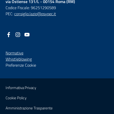
via Ostiense 131/L - 00154 Roma (RM)
Codice Fiscale: 96251290589
PEC:
consiglio.lazio@psypec.it
Facebook
(nuova scheda - new tab)
Instagram
(nuova scheda - new tab)
YouTube
(nuova scheda - new tab)
Normative
(nuova scheda - new tab)
Whistleblowing
Preferenze Cookie
Sezione Link Utili
Informativa Privacy
Cookie Policy
(nuova scheda - new tab)
Amministrazione Trasparente