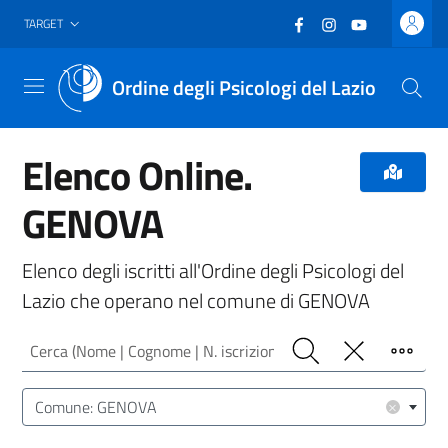
Vai al header
Vai al contenuto principale
Vai al footer
Facebook
(nuova scheda - new
Instagram
(nuova scheda -
YouTube
(nuova sche
TARGET
Ordine degli Psicologi del Lazio
Menu
Elenco Online.
GENOVA
Elenco degli iscritti all'Ordine degli Psicologi del
Lazio che operano nel comune di GENOVA
Cerca (Nome | Cognome | N. iscrizione)
Cerca
Pulisci
Filtro
Luogo (CAP | Comune | Provincia)
×
Comune: GENOVA