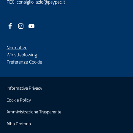
PEC:
consiglio.lazio@psypec.it
Facebook
(nuova scheda - new tab)
Instagram
(nuova scheda - new tab)
YouTube
(nuova scheda - new tab)
Normative
(nuova scheda - new tab)
Whistleblowing
Preferenze Cookie
Sezione Link Utili
Informativa Privacy
Cookie Policy
(nuova scheda - new tab)
Amministrazione Trasparente
(nuova scheda - new tab)
Albo Pretorio